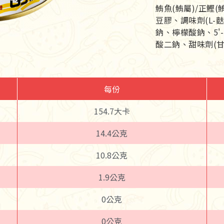
鮪魚(鮪屬)/正鰹
豆膠、調味劑(L-
鈉、檸檬酸鈉、5'
酸二鈉、甜味劑(甘
每份
154.7大卡
14.4公克
10.8公克
1.9公克
0公克
0公克