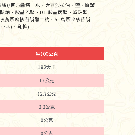
(鮪族)/東方齒鰆、水、大豆沙拉油、鹽、關華
麩酸鈉、胺基乙酸、DL-胺基丙酸、琥珀酸二
-次黃嘌呤核苷磷酸二鈉、5'-鳥嘌呤核苷磷
草萃)、乳糖)
每100公克
182大卡
17公克
12.7公克
2.2公克
0公克
0公克