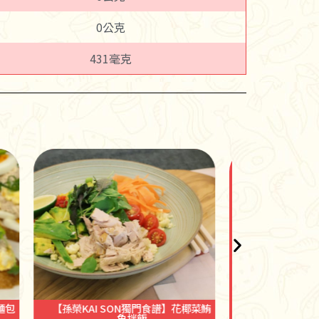
0公克
431毫克
海底鷄涼拌玉米筍
美式海底鷄煎
椰菜鮪