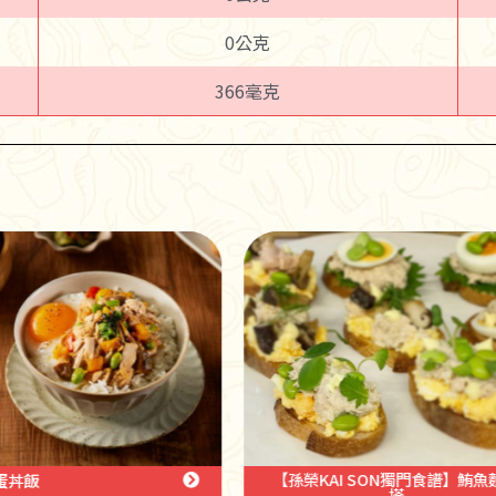
0公克
366毫克
孫榮KAI SON獨門食譜】鮪魚麵包
【孫榮KAI SON獨門食譜】花
塔
魚拌飯