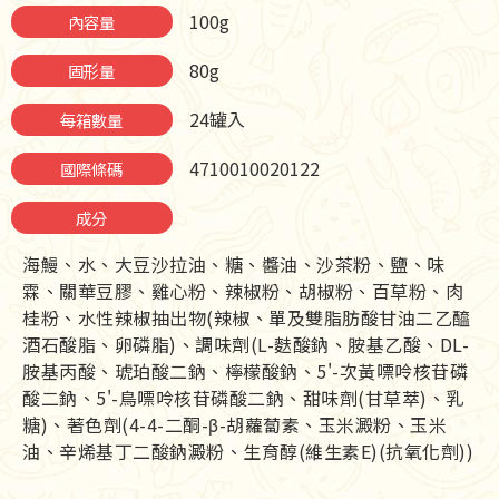
100g
內容量
80g
固形量
24罐入
每箱數量
4710010020122
國際條碼
成分
海鰻、水、大豆沙拉油、糖、醬油、沙茶粉、鹽、味
霖、關華豆膠、雞心粉、辣椒粉、胡椒粉、百草粉、肉
桂粉、水性辣椒抽出物(辣椒、單及雙脂肪酸甘油二乙醯
酒石酸脂、卵磷脂)、調味劑(L-麩酸鈉、胺基乙酸、DL-
胺基丙酸、琥珀酸二鈉、檸檬酸鈉、5'-次黃嘌呤核苷磷
酸二鈉、5'-鳥嘌呤核苷磷酸二鈉、甜味劑(甘草萃)、乳
糖)、著色劑(4-4-二酮-β-胡蘿蔔素、玉米澱粉、玉米
油、辛烯基丁二酸鈉澱粉、生育醇(維生素E)(抗氧化劑))