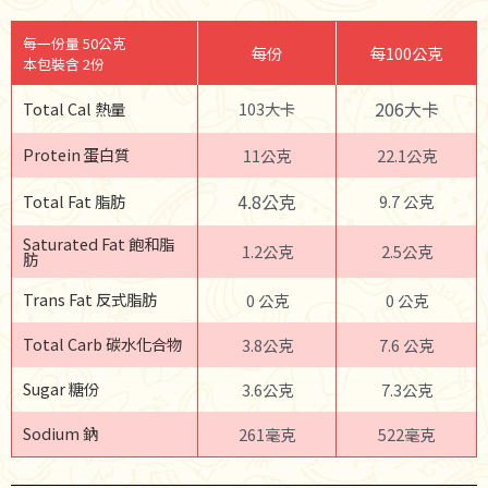
每一份量 50公克
每份
每100公克
本包裝含 2份
206大卡
Total Cal 熱量
103大卡
Protein 蛋白質
11公克
22.1公克
4.8公克
Total Fat 脂肪
9.7 公克
Saturated Fat 飽和脂
1.2公克
2.5公克
肪
Trans Fat 反式脂肪
0 公克
0 公克
Total Carb 碳水化合物
3.8公克
7.6 公克
Sugar 糖份
3.6公克
7.3公克
Sodium 鈉
261毫克
522毫克