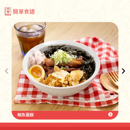
簡單食譜
【孫榮KAI SO
飯