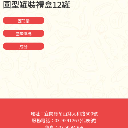
圓型罐裝禮盒12罐
固形量
國際條碼
成分
地址：宜蘭縣冬山鄉太和路500號
服務電話：03-9591267(代表號)
傳真：03-9594268