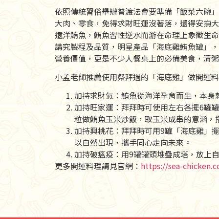
依照傳統習俗舉辦普渡法會要準備「飯菜六碗」
大肉、零食，免得求財旺運沒著落，還得安撫大
遠洋鮪魚，鮪魚習性逆水而游在命理上象徵生命
講究製程及品質，明星產品「海底雞鮪魚罐」，
營養價值，更是不少人餐桌上的必備美食，清粥
小孟老師推薦使用祭拜過的「海底雞」做開運料
加持求財氣：鮪魚從海洋孕育而生，本身
加持旺家運：拜拜時可使用左右各擺6罐
粒做鮪魚玉米炒飯，取玉米成串的意涵，
加持興桃花：拜拜時可用9罐「海底雞」
以自然出現，攜手同心走向未來。
加持破瘟疫：用9罐罐頭堆疊成塔，放上
更多開運料理請見官網：
https://sea-chicken.