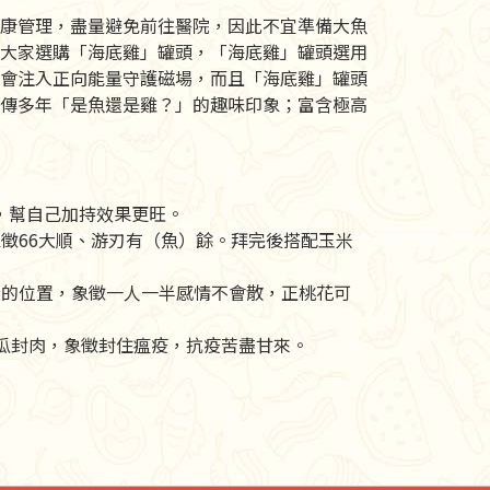
康管理，盡量避免前往醫院，因此不宜準備大魚
大家選購「海底雞」罐頭，「海底雞」罐頭選用
會注入正向能量守護磁場，而且「海底雞」罐頭
傳多年「是魚還是雞？」的趣味印象；富含極高
，幫自己加持效果更旺。
徵66大順、游刃有（魚）餘。拜完後搭配玉米
黃的位置，象徵一人一半感情不會散，正桃花可
瓜封肉，象徵封住瘟疫，抗疫苦盡甘來。