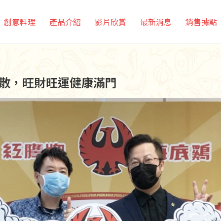
創意料理
產品介紹
影片欣賞
最新消息
銷售據點
退散，旺財旺運健康滿門