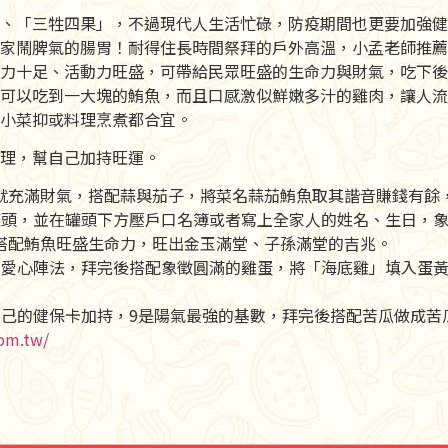
、「三牲四果」，不過現代人生活忙碌，防疫期間也更要加強健
家鬧脾氣的腸胃！耐得住長時間祭拜的戶外高溫，小孟老師推薦
力十足、活動力旺盛，可帶給民眾旺盛的生命力與財氣，吃下後
可以吃到一大塊的鮪魚，而且口感激似鮮嫩多汁的雞肉，讓人流
小菜抑或料理烹煮都合宜。
理，幫自己加持旺運。
就充滿財氣，搭配蒜與茄子，將菜名蒜茄鮪魚取其諧音賺錢有餘
罐頭，並在罐頭下方壓戶口名簿或者寫上全家人的姓名、生日，象
搭配鮪魚旺盛生命力，旺出金玉滿堂、子孫滿堂的吉兆。
擺愛心陣法，拜完後搭配象徵圓滿的雞蛋，將「海底雞」填入蛋
自己的健保卡加持，9是陽氣最強的基數，拜完後搭配苦瓜做成苦
com.tw/