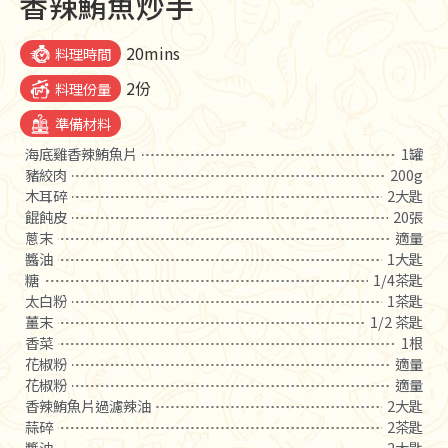
香辣鮪魚炒手
20mins
料理時間
2份
料理份量
準備材料
海底雞香辣鮪魚片
1罐
豬絞肉
200g
木耳碎
2大匙
餛飩皮
20張
蔥末
適量
醬油
1大匙
糖
1/4茶匙
太白粉
1茶匙
薑末
1/2 茶匙
香菜
1根
花椒粉
適量
花椒粉
適量
香辣鮪魚片過濾辣油
2大匙
蒜碎
2茶匙
醬油
2大匙