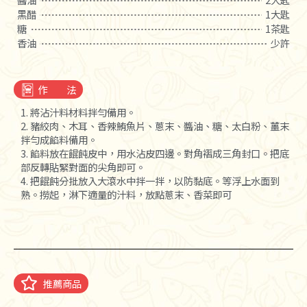
黑醋
1大匙
糖
1茶匙
香油
少許
作 法
1. 將沾汁料材料拌勻備用。
2. 豬絞肉、木耳、香辣鮪魚片、蔥末、醬油、糖、太白粉、薑末
拌勻成餡料備用。
3. 餡料放在餛飩皮中，用水沾皮四邊。對角褶成三角封口。把底
部反轉貼緊對面的尖角即可。
4. 把餛飩分批放入大滾水中拌一拌，以防黏底。等浮上水面到
熟。撈起，淋下適量的汁料，放點蔥末、香菜即可
推薦商品