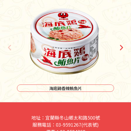
海底鷄香辣鮪魚片
地址：宜蘭縣冬山鄉太和路500號
服務電話：03-9591267(代表號)