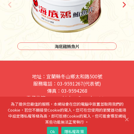
海底雞鮪魚片
地址：宜蘭縣冬山鄉太和路500號
服務電話：03-9591267(代表號)
傳真：03-9594268
電子信箱：sea_chicken@seed.net.tw
為了提供您最佳的服務，本網站會在您的電腦中放置並取用我們的
網站隱私權條款
Cookie，若您不願接受Cookie的寫入，您可在您使用的瀏覽器功能項
中設定隱私權等級為高，即可拒絕Cookie的寫入，但可能會導至網站
活寶食品股份有限公司 榮譽出品
某些功能無法正常執行 。
Copyright© 紅鷹牌海底雞 Corporation. All rights reserved.
Ok
隱私權政策