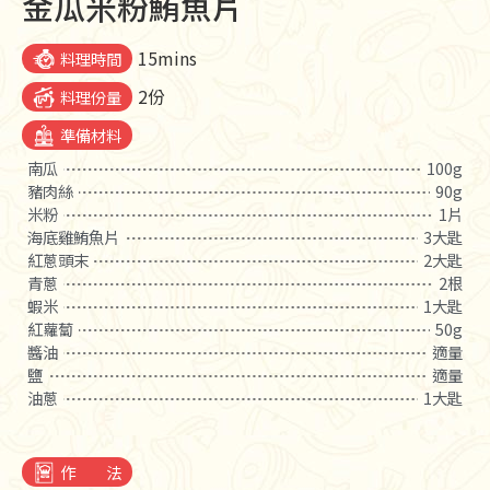
金瓜米粉鮪魚片
15mins
料理時間
2份
料理份量
準備材料
南瓜
100g
豬肉絲
90g
米粉
1片
海底雞鮪魚片
3大匙
紅蔥頭末
2大匙
青蔥
2根
蝦米
1大匙
紅蘿蔔
50g
醬油
適量
鹽
適量
油蔥
1大匙
作 法