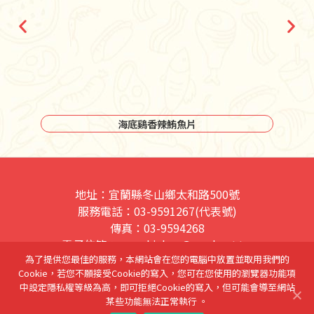
海底鷄香辣鮪魚片
地址：宜蘭縣冬山鄉太和路500號
服務電話：03-9591267(代表號)
傳真：03-9594268
電子信箱：sea_chicken@seed.net.tw
為了提供您最佳的服務，本網站會在您的電腦中放置並取用我們的
網站隱私權條款
Cookie，若您不願接受Cookie的寫入，您可在您使用的瀏覽器功能項
中設定隱私權等級為高，即可拒絕Cookie的寫入，但可能會導至網站
活寶食品股份有限公司 榮譽出品
某些功能無法正常執行 。