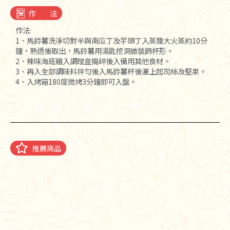
作 法
作法:
1、馬鈴薯洗淨切對半與南瓜丁及芋頭丁入蒸籠大火蒸約10分
鐘，熟透後取出，馬鈴薯用湯匙挖洞做裝飾杯形。
2、辣味海底雞入調理盒搗碎後入備用其他食材。
3、再入全部調味料拌勻後入馬鈴薯杯後灑上起司絲及堅果。
4、入烤箱180度微烤3分鐘即可入盤。
推薦商品