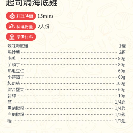
起司焗海底雞
15mins
料理時間
2人份
料理份量
準備材料
辣味海底雞
1罐
馬鈴薯
2顆
南瓜丁
80g
芋頭丁
80g
熟毛豆仁
60g
小蕃茄丁
60g
起司絲
100g
綜合堅果
60g
蒜碎
10g
鹽
1/4匙
黑胡椒粉
1/4匙
白胡椒粉
1/2匙
糖
1/2匙