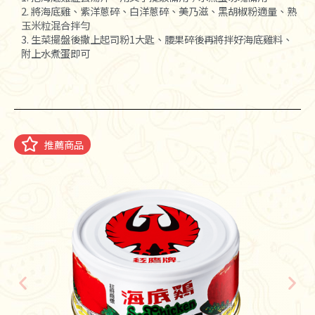
2. 將海底雞、紫洋蔥碎、白洋蔥碎、美乃滋、黑胡椒粉適量、熟
玉米粒混合拌勻
3. 生菜擺盤後撒上起司粉1大匙、腰果碎後再將拌好海底雞料、
附上水煮蛋即可
推薦商品