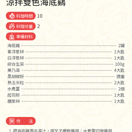
涼拌雙色海底鷄
10
料理時間
2
料理份量
準備材料
海底雞
2罐
紫洋蔥碎
1大匙
白洋蔥碎
1大匙
綜合生菜
100g
美乃滋
4大匙
黑胡椒粉
適量
熟玉米粒
2大匙
水煮蛋
2個
起司粉
1大匙
腰果碎
1大匙
作 法
1. 把海底雞瀝去湯汁，用叉子攪散備用；水煮蛋切塊備用