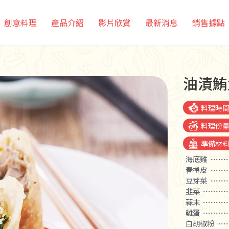
創意料理
產品介紹
影片欣賞
最新消息
銷售據點
油漬鮪
料理時
料理份
準備材
海底雞
春捲皮
豆芽菜
韭菜
蒜末
雞蛋
白胡椒粉