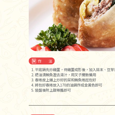
作 法
1. 平底鍋先炒雞蛋，待雞蛋成形後，加入蒜末、豆
2. 把油漬鮪魚瀝去湯汁，用叉子攪散備用
3. 春捲皮上鋪上炒好的菜和鮪魚捲起包好
4. 將包好春捲放入170的油鍋炸成金黃色即可
5. 裝盤後附上甜辣醬即可