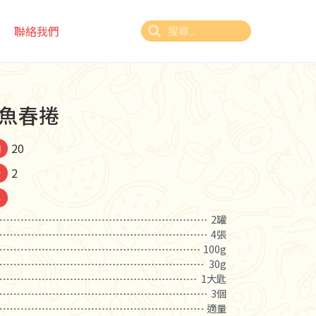
聯絡我們
魚春捲
20
間
2
量
料
2罐
4張
100g
30g
1大匙
3個
適量