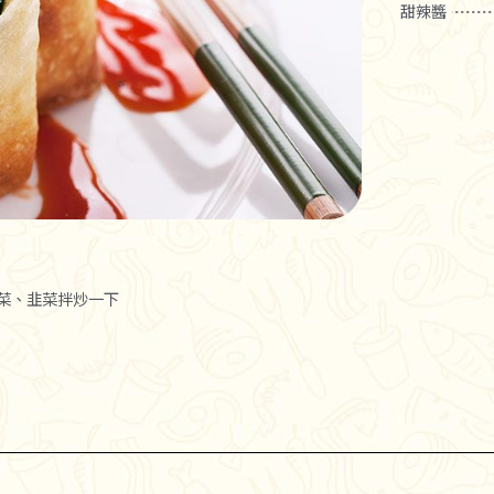
甜辣醬
芽菜、韭菜拌炒一下