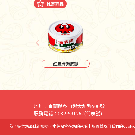
推薦商品
紅鷹牌海底鷄
地址：宜蘭縣冬山鄉太和路500號
服務電話：03-9591267(代表號)
傳真：03-9594268
為了提供您最佳的服務，本網站會在您的電腦中放置並取用我們的Cooki
電子信箱：sea_chicken@seed.net.tw