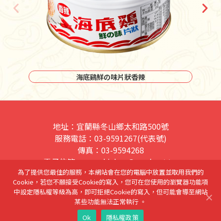
海底鷄香辣鮪魚片
地址：宜蘭縣冬山鄉太和路500號
服務電話：03-9591267(代表號)
傳真：03-9594268
電子信箱：sea_chicken@seed.net.tw
為了提供您最佳的服務，本網站會在您的電腦中放置並取用我們的
網站隱私權條款
Cookie，若您不願接受Cookie的寫入，您可在您使用的瀏覽器功能項
中設定隱私權等級為高，即可拒絕Cookie的寫入，但可能會導至網站
活寶食品股份有限公司 榮譽出品
某些功能無法正常執行 。
Copyright© 紅鷹牌海底雞 Corporation. All rights reserved.
Ok
隱私權政策