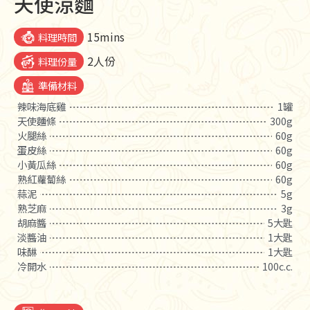
天使涼麵
15mins
料理時間
2人份
料理份量
準備材料
辣味海底雞
1罐
天使麵條
300g
火腿絲
60g
蛋皮絲
60g
小黃瓜絲
60g
熟紅蘿蔔絲
60g
蒜泥
5g
熟芝麻
3g
胡麻醬
5大匙
淡醬油
1大匙
味醂
1大匙
冷開水
100c.c.