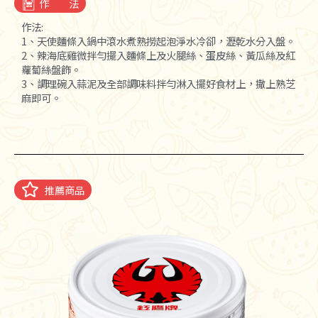
作 法
作法:
1、天使麵條入鍋中滾水煮熟撈起泡淨水冷卻，瀝乾水分入盤。
2、辣海底雞微拌勻擺入麵條上及火腿絲、蛋皮絲、黃瓜絲及紅
蘿蔔絲盤飾。
3、調理碗入蒜泥及全部調味料拌勻淋入擺好食材上，撒上熟芝
麻即可。
推薦商品