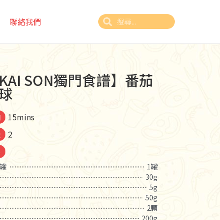
聯絡我們
KAI SON獨門食譜】番茄
球
15mins
間
2
量
料
罐
1罐
30g
5g
50g
2顆
200g