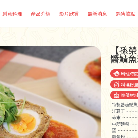
創意料理
產品介紹
影片欣賞
最新消息
銷售據點
【孫榮
醬鯖魚
料理時
料理份
準備材
特製蕃茄鯖魚
洋蔥丁
蒜末
中筋麵粉
蛋
麵包粉