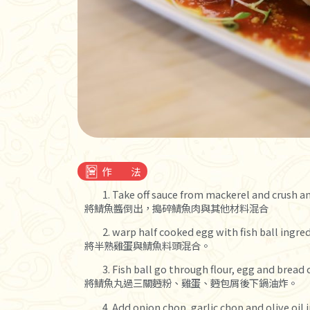
作 法
Take off sauce from mackerel and crush an
將鯖魚醬倒出，搗碎鯖魚肉與其他材料混合
warp half cooked egg with fish ball ingred
將半熟雞蛋與鯖魚料頭混合。
Fish ball go through flour, egg and bread 
將鯖魚丸過三關麪粉、雞蛋、麪包屑後下鍋油炸。
Add onion chop, garlic chop and olive oil 