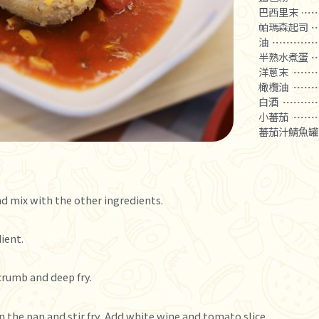
巴西里末
帕瑪森起司
油
半熟水煮蛋
洋蔥末
橄欖油
白酒
小蕃茄
蕃茄汁鯖魚罐
d mix with the other ingredients.
ient.
crumb and deep fry.
in the pan and stir fry, Add white wine and tomato slice.